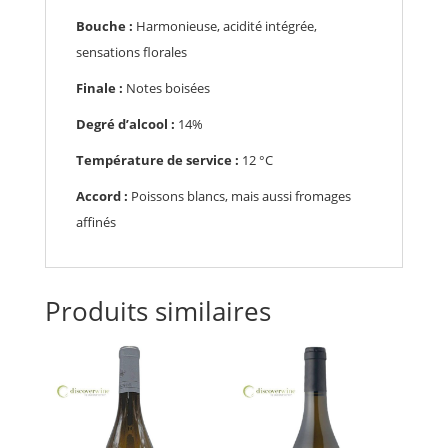
Bouche :
H
armonieuse, acidité intégrée,
sensations florales
Finale :
N
otes boisées
Degré d’alcool :
14%
Température de service :
12
°C
Accord :
P
oissons blancs, mais aussi fromages
affinés
Produits similaires